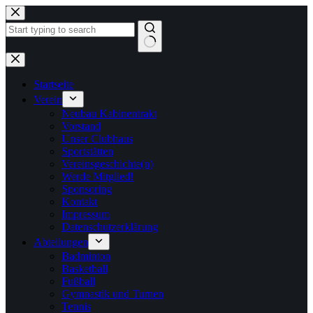
Zum
Inhalt
springen
Keine
Ergebnisse
Startseite
Verein
Neubau Kabinentrakt
Vorstand
Unser Clubhaus
Sportstätten
Vereinsgeschichte(n)
Werde Mitglied!
Sponsoring
Kontakt
Impressum
Datenschutzerklärung
Abteilungen
Badminton
Basketball
Fußball
Gymnastik und Turnen
Tennis