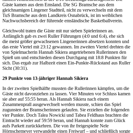
Gäste kamen aus dem Emsland. Die SG Bramsche aus dem
gleichnamigen Lingener Stadtteil, nicht zu verwechseln mit dem
TuS Bramsche aus dem Landkreis Osnabrück, ist im weiblichen
Nachwuchsbereich der führende emsländische Basketballverein.
Gleichwohl traten die Gäste mit nur sieben Spielerinnen an.
Anfänglich gab es zwei Ruller Führungen (4:0 und 6:4), ehe sich
die meist größer gewachsenen Lingenerinnen absetzen konnten und
das erste Viertel mit 23:12 gewannen. Im zweiten Viertel drehten die
von Spielmacherin Hannah Sikiera angetriebenen Rullerinnen den
Spieß um und entschieden diesen Durchgang mit 18:8 Punkten für
sich. Das ergab zur Halbzeit einen Ein-Punkte-Rückstand aus Ruller
Sicht (30:31).
29 Punkte von 13-jähriger Hannah Sikiera
In der zweiten Spielhälfte mussten die Rullerinnen kämpfen, um die
Gäste nicht davonziehen zu lassen. Vier Minuten vor Schluss kamen
sie aber auf 55:55 heran. Als Hannah Sikiera nach einem
Zusammenprall ausgewechselt werden musste, schien das Spiel
zugunsten der Bramscherinnen gelaufen. Sie erzielten die folgenden
vier Punkte. Doch Talea Nowicki und Tabea Feldhaus brachten die
Eintracht wieder auf 59:59 heran, und Hannah konnte zum Glück
aufs Parkett zurückkehren. Die von ihr freigespielte Nele
Hörnschemeyer verwandelte einen Freiwurf – und schließlich sorgte