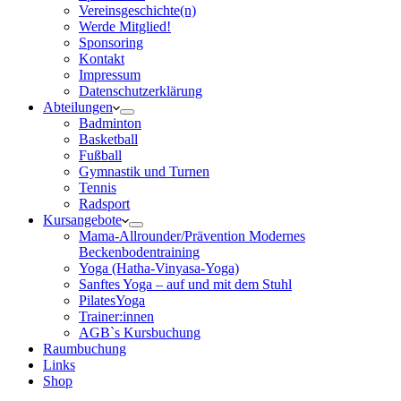
Vereinsgeschichte(n)
Werde Mitglied!
Sponsoring
Kontakt
Impressum
Datenschutzerklärung
Abteilungen
Badminton
Basketball
Fußball
Gymnastik und Turnen
Tennis
Radsport
Kursangebote
Mama-Allrounder/Prävention Modernes
Beckenbodentraining
Yoga (Hatha-Vinyasa-Yoga)
Sanftes Yoga – auf und mit dem Stuhl
PilatesYoga
Trainer:innen
AGB`s Kursbuchung
Raumbuchung
Links
Shop