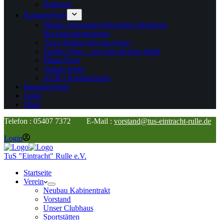
Radsport
Kursangebote
Mama-Allrounder/Prävention Modernes
Beckenbodentraining
Yoga (Hatha-Vinyasa-Yoga)
Sanftes Yoga – auf und mit dem Stuhl
PilatesYoga
Trainer:innen
AGB`s Kursbuchung
Raumbuchung
Links
Shop
Telefon : 05407 7372 E-Mail :
vorstand@tus-eintracht-rulle.de
Login
TuS "Eintracht" Rulle e.V.
Startseite
Verein
Neubau Kabinentrakt
Vorstand
Unser Clubhaus
Sportstätten