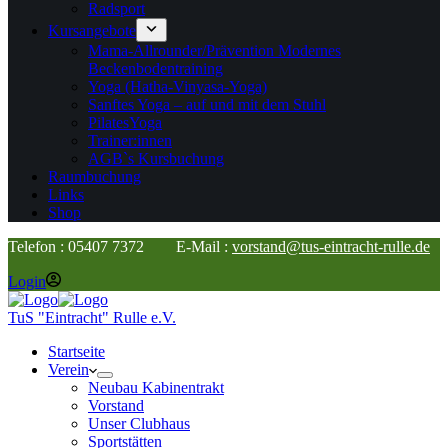
Radsport
Kursangebote
Mama-Allrounder/Prävention Modernes
Beckenbodentraining
Yoga (Hatha-Vinyasa-Yoga)
Sanftes Yoga – auf und mit dem Stuhl
PilatesYoga
Trainer:innen
AGB`s Kursbuchung
Raumbuchung
Links
Shop
Telefon : 05407 7372 E-Mail :
vorstand@tus-eintracht-rulle.de
Login
TuS "Eintracht" Rulle e.V.
Startseite
Verein
Neubau Kabinentrakt
Vorstand
Unser Clubhaus
Sportstätten