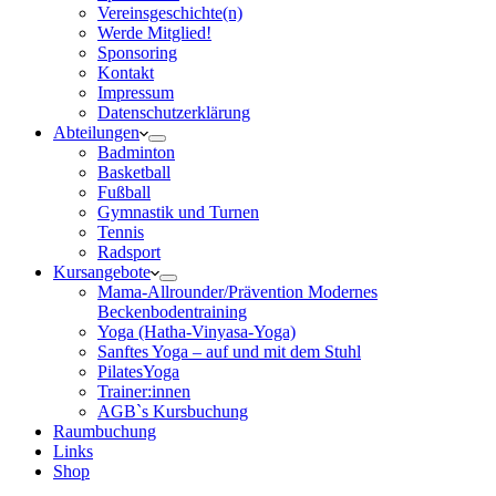
Vereinsgeschichte(n)
Werde Mitglied!
Sponsoring
Kontakt
Impressum
Datenschutzerklärung
Abteilungen
Badminton
Basketball
Fußball
Gymnastik und Turnen
Tennis
Radsport
Kursangebote
Mama-Allrounder/Prävention Modernes
Beckenbodentraining
Yoga (Hatha-Vinyasa-Yoga)
Sanftes Yoga – auf und mit dem Stuhl
PilatesYoga
Trainer:innen
AGB`s Kursbuchung
Raumbuchung
Links
Shop