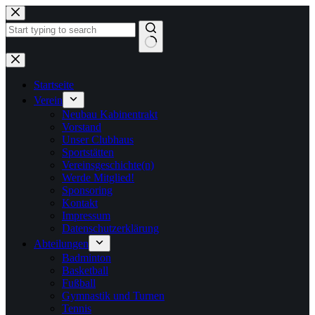
Zum
Inhalt
springen
Keine
Ergebnisse
Startseite
Verein
Neubau Kabinentrakt
Vorstand
Unser Clubhaus
Sportstätten
Vereinsgeschichte(n)
Werde Mitglied!
Sponsoring
Kontakt
Impressum
Datenschutzerklärung
Abteilungen
Badminton
Basketball
Fußball
Gymnastik und Turnen
Tennis