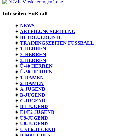
Infoseiten Fußball
NEWS
ABTEILUNGSLEITUNG
BETREUERLISTE
TRAININGSZEITEN FUSSBALL
1. HERREN
2. HERREN
3. HERREN
Ü-40 HERREN
Ü-50 HERREN
1. DAMEN
2. DAMEN
A-JUGEND
B-JUGEND
C-JUGEND
D1-JUGEND
E1/E2-JUGEND
U9-JUGEND
U8-JUGEND
U7/U6-JUGEND
B-MÄDCHEN