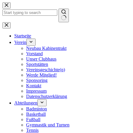
Zum
Inhalt
springen
Keine
Ergebnisse
Startseite
Verein
Neubau Kabinentrakt
Vorstand
Unser Clubhaus
Sportstätten
Vereinsgeschichte(n)
Werde Mitglied!
Sponsoring
Kontakt
Impressum
Datenschutzerklärung
Abteilungen
Badminton
Basketball
Fußball
Gymnastik und Turnen
Tennis