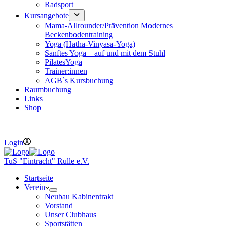
Radsport
Kursangebote
Mama-Allrounder/Prävention Modernes
Beckenbodentraining
Yoga (Hatha-Vinyasa-Yoga)
Sanftes Yoga – auf und mit dem Stuhl
PilatesYoga
Trainer:innen
AGB`s Kursbuchung
Raumbuchung
Links
Shop
Telefon : 05407 7372 E-Mail :
vorstand@tus-eintracht-rulle.de
Login
TuS "Eintracht" Rulle e.V.
Startseite
Verein
Neubau Kabinentrakt
Vorstand
Unser Clubhaus
Sportstätten