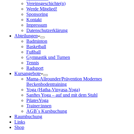
Vereinsgeschichte(n)
Werde Mitglied!
Sponsoring
Kontakt
Impressum
Datenschutzerklärung
Abteilungen
Badminton
Basketball
Fußball
Gymnastik und Turnen
Tennis
Radsport
Kursangebote
Mama-Allrounder/Prävention Modernes
Beckenbodentraining
Yoga (Hatha-Vinyasa-Yoga)
Sanftes Yoga – auf und mit dem Stuhl
PilatesYoga
Trainer:innen
AGB`s Kursbuchung
Raumbuchung
Links
Shop