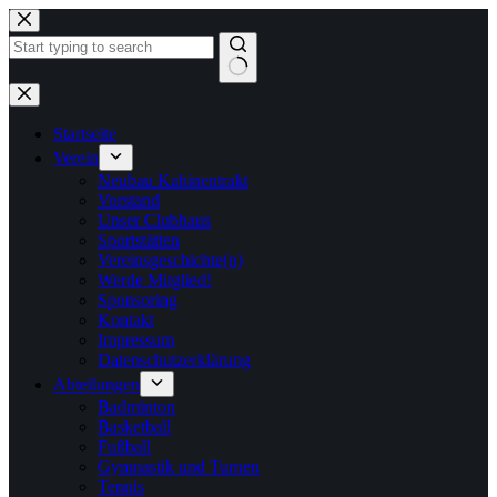
Zum
Inhalt
springen
Keine
Ergebnisse
Startseite
Verein
Neubau Kabinentrakt
Vorstand
Unser Clubhaus
Sportstätten
Vereinsgeschichte(n)
Werde Mitglied!
Sponsoring
Kontakt
Impressum
Datenschutzerklärung
Abteilungen
Badminton
Basketball
Fußball
Gymnastik und Turnen
Tennis