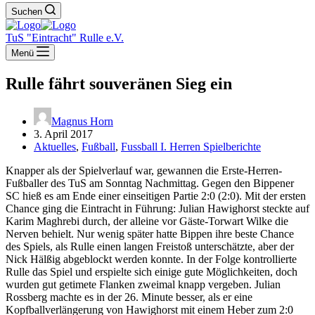
Suchen
TuS "Eintracht" Rulle e.V.
Menü
Rulle fährt souveränen Sieg ein
Magnus Horn
3. April 2017
Aktuelles
,
Fußball
,
Fussball I. Herren Spielberichte
Knapper als der Spielverlauf war, gewannen die Erste-Herren-
Fußballer des TuS am Sonntag Nachmittag. Gegen den Bippener
SC hieß es am Ende einer einseitigen Partie 2:0 (2:0). Mit der ersten
Chance ging die Eintracht in Führung: Julian Hawighorst steckte auf
Karim Maghrebi durch, der alleine vor Gäste-Torwart Wilke die
Nerven behielt. Nur wenig später hatte Bippen ihre beste Chance
des Spiels, als Rulle einen langen Freistoß unterschätzte, aber der
Nick Hälßig abgeblockt werden konnte. In der Folge kontrollierte
Rulle das Spiel und erspielte sich einige gute Möglichkeiten, doch
wurden gut getimete Flanken zweimal knapp vergeben. Julian
Rossberg machte es in der 26. Minute besser, als er eine
Kopfballverlängerung von Hawighorst mit einem Heber zum 2:0