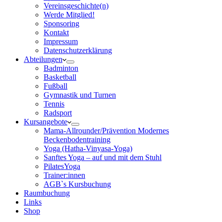
Vereinsgeschichte(n)
Werde Mitglied!
Sponsoring
Kontakt
Impressum
Datenschutzerklärung
Abteilungen
Badminton
Basketball
Fußball
Gymnastik und Turnen
Tennis
Radsport
Kursangebote
Mama-Allrounder/Prävention Modernes
Beckenbodentraining
Yoga (Hatha-Vinyasa-Yoga)
Sanftes Yoga – auf und mit dem Stuhl
PilatesYoga
Trainer:innen
AGB`s Kursbuchung
Raumbuchung
Links
Shop