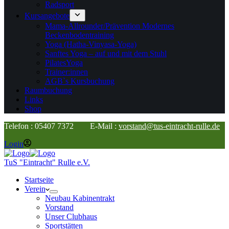
Radsport
Kursangebote
Mama-Allrounder/Prävention Modernes
Beckenbodentraining
Yoga (Hatha-Vinyasa-Yoga)
Sanftes Yoga – auf und mit dem Stuhl
PilatesYoga
Trainer:innen
AGB`s Kursbuchung
Raumbuchung
Links
Shop
Telefon : 05407 7372 E-Mail :
vorstand@tus-eintracht-rulle.de
Login
TuS "Eintracht" Rulle e.V.
Startseite
Verein
Neubau Kabinentrakt
Vorstand
Unser Clubhaus
Sportstätten