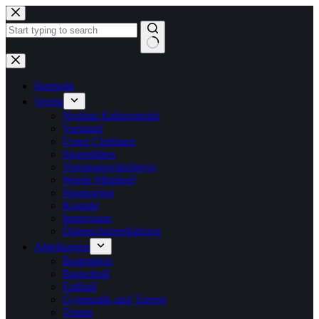
Zum
Inhalt
springen
Keine
Ergebnisse
Startseite
Verein
Neubau Kabinentrakt
Vorstand
Unser Clubhaus
Sportstätten
Vereinsgeschichte(n)
Werde Mitglied!
Sponsoring
Kontakt
Impressum
Datenschutzerklärung
Abteilungen
Badminton
Basketball
Fußball
Gymnastik und Turnen
Tennis