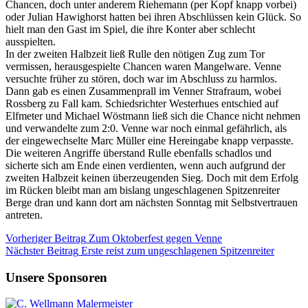
Chancen, doch unter anderem Riehemann (per Kopf knapp vorbei)
oder Julian Hawighorst hatten bei ihren Abschlüssen kein Glück. So
hielt man den Gast im Spiel, die ihre Konter aber schlecht
ausspielten.
In der zweiten Halbzeit ließ Rulle den nötigen Zug zum Tor
vermissen, herausgespielte Chancen waren Mangelware. Venne
versuchte früher zu stören, doch war im Abschluss zu harmlos.
Dann gab es einen Zusammenprall im Venner Strafraum, wobei
Rossberg zu Fall kam. Schiedsrichter Westerhues entschied auf
Elfmeter und Michael Wöstmann ließ sich die Chance nicht nehmen
und verwandelte zum 2:0. Venne war noch einmal gefährlich, als
der eingewechselte Marc Müller eine Hereingabe knapp verpasste.
Die weiteren Angriffe überstand Rulle ebenfalls schadlos und
sicherte sich am Ende einen verdienten, wenn auch aufgrund der
zweiten Halbzeit keinen überzeugenden Sieg. Doch mit dem Erfolg
im Rücken bleibt man am bislang ungeschlagenen Spitzenreiter
Berge dran und kann dort am nächsten Sonntag mit Selbstvertrauen
antreten.
Vorheriger
Beitrag
Zum Oktoberfest gegen Venne
Nächster
Beitrag
Erste reist zum ungeschlagenen Spitzenreiter
Unsere Sponsoren