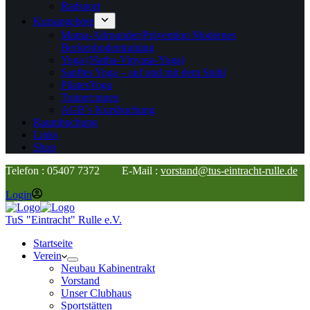
Radsport
Kursangebote
Mama-Allrounder/Prävention Modernes
Beckenbodentraining
Yoga (Hatha-Vinyasa-Yoga)
Sanftes Yoga – auf und mit dem Stuhl
PilatesYoga
Trainer:innen
AGB`s Kursbuchung
Raumbuchung
Links
Shop
Telefon : 05407 7372 E-Mail :
vorstand@tus-eintracht-rulle.de
Login
TuS "Eintracht" Rulle e.V.
Startseite
Verein
Neubau Kabinentrakt
Vorstand
Unser Clubhaus
Sportstätten