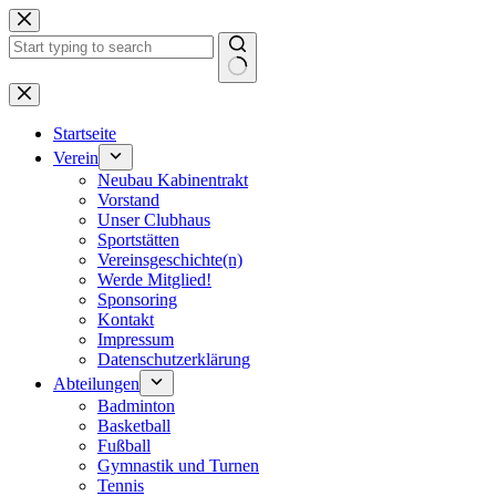
Zum
Inhalt
springen
Keine
Ergebnisse
Startseite
Verein
Neubau Kabinentrakt
Vorstand
Unser Clubhaus
Sportstätten
Vereinsgeschichte(n)
Werde Mitglied!
Sponsoring
Kontakt
Impressum
Datenschutzerklärung
Abteilungen
Badminton
Basketball
Fußball
Gymnastik und Turnen
Tennis