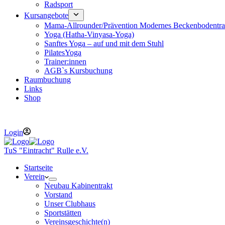
Radsport
Kursangebote
Mama-Allrounder/Prävention Modernes Beckenbodentra
Yoga (Hatha-Vinyasa-Yoga)
Sanftes Yoga – auf und mit dem Stuhl
PilatesYoga
Trainer:innen
AGB`s Kursbuchung
Raumbuchung
Links
Shop
Telefon : 05407 7372 E-Mail :
vorstand@tus-eintracht-rulle.de
Login
TuS "Eintracht" Rulle e.V.
Startseite
Verein
Neubau Kabinentrakt
Vorstand
Unser Clubhaus
Sportstätten
Vereinsgeschichte(n)