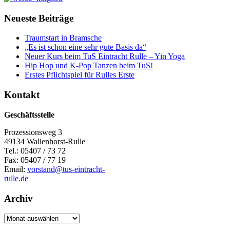
Neueste Beiträge
Traumstart in Bramsche
„Es ist schon eine sehr gute Basis da“
Neuer Kurs beim TuS Eintracht Rulle – Yin Yoga
Hip Hop und K-Pop Tanzen beim TuS!
Erstes Pflichtspiel für Rulles Erste
Kontakt
Geschäftsstelle
Prozessionsweg 3
49134 Wallenhorst-Rulle
Tel.: 05407 / 73 72
Fax: 05407 / 77 19
Email:
vorstand@tus-eintracht-
rulle.de
Archiv
Archiv