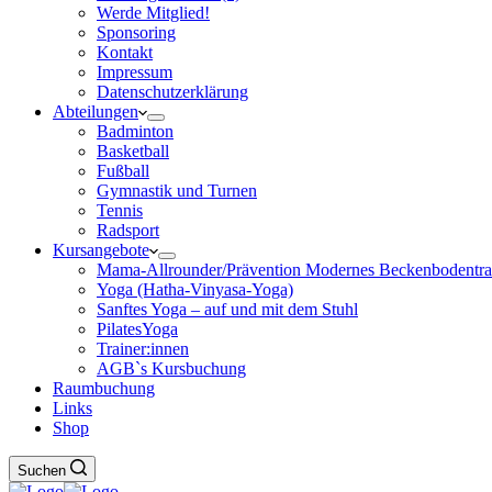
Werde Mitglied!
Sponsoring
Kontakt
Impressum
Datenschutzerklärung
Abteilungen
Badminton
Basketball
Fußball
Gymnastik und Turnen
Tennis
Radsport
Kursangebote
Mama-Allrounder/Prävention Modernes Beckenbodentra
Yoga (Hatha-Vinyasa-Yoga)
Sanftes Yoga – auf und mit dem Stuhl
PilatesYoga
Trainer:innen
AGB`s Kursbuchung
Raumbuchung
Links
Shop
Suchen