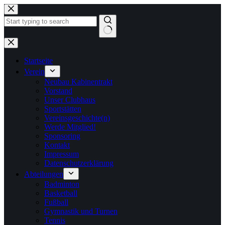
Zum
Inhalt
springen
Keine
Ergebnisse
Startseite
Verein
Neubau Kabinentrakt
Vorstand
Unser Clubhaus
Sportstätten
Vereinsgeschichte(n)
Werde Mitglied!
Sponsoring
Kontakt
Impressum
Datenschutzerklärung
Abteilungen
Badminton
Basketball
Fußball
Gymnastik und Turnen
Tennis