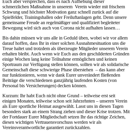
Euch aber versprechen, dass es nach Aufhebung dieser
schmerzlichen Maßnahme in unserem Verein wieder mit frischem
Schwung und höchster Motivation ganz schnell zurück auf die
Spielfelder, Trainingshallen oder Freiluftanlagen geht. Denn unsere
gemeinsame Freude an regelmäßiger und qualifiziert begleiteter
Bewegung wird sich auch von Corona nicht aufhalten lassen…
Bis dahin müssen wir uns alle in Geduld üben, wobei wir vor allem
darauf hoffen, dass Ihr in einer solchen Ausnahmesituation uns die
Treue haltet und trotzdem als überzeugte Mitglieder unserem Verein
erhalten bleibt. Auch wenn wir Euch aus den geschilderten Gründen
einige Wochen lang keine Teilnahme ermöglichen und keinen
Sportraum zur Verfügung stellen können, sollten wir als solidarische
Gemeinschaft diese schwierige Phase überstehen – das kann aber
nur funktionieren, wenn wir dank Eurer unverändert fließenden
Beiträge die verschiedenen ganzjährig laufenden Kosten (von
Personal bis Versicherungen) decken können.
Kurzum: Ihr habt Euch nicht ohne Grund – teilweise erst seit
einigen Monaten, teilweise schon seit Jahrzehnten – unseren Verein
als Eure sportliche Heimat ausgewählt. Lasst uns in diesen Tagen
besonders stark an einem Strang ziehen und dieser Krise trotzen. Mit
der Fortdauer Eurer Mitgliedschaft setzen Ihr das richtige Zeichen,
diesen wichtigen Vertrauensvorschuss werden wir als
Vereinsverantwortliche garantiert zurückzahlen.