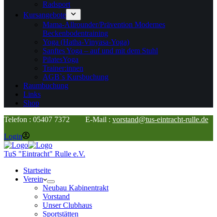
Radsport
Kursangebote
Mama-Allrounder/Prävention Modernes
Beckenbodentraining
Yoga (Hatha-Vinyasa-Yoga)
Sanftes Yoga – auf und mit dem Stuhl
PilatesYoga
Trainer:innen
AGB`s Kursbuchung
Raumbuchung
Links
Shop
Telefon : 05407 7372 E-Mail :
vorstand@tus-eintracht-rulle.de
Login
TuS "Eintracht" Rulle e.V.
Startseite
Verein
Neubau Kabinentrakt
Vorstand
Unser Clubhaus
Sportstätten