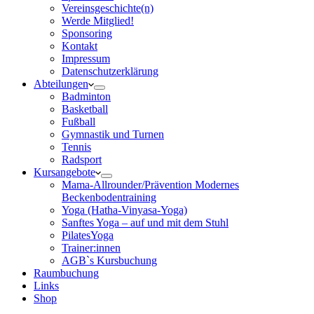
Vereinsgeschichte(n)
Werde Mitglied!
Sponsoring
Kontakt
Impressum
Datenschutzerklärung
Abteilungen
Badminton
Basketball
Fußball
Gymnastik und Turnen
Tennis
Radsport
Kursangebote
Mama-Allrounder/Prävention Modernes
Beckenbodentraining
Yoga (Hatha-Vinyasa-Yoga)
Sanftes Yoga – auf und mit dem Stuhl
PilatesYoga
Trainer:innen
AGB`s Kursbuchung
Raumbuchung
Links
Shop