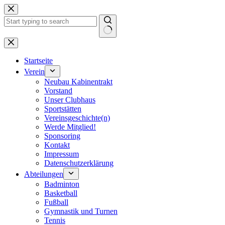
Zum
Inhalt
springen
Keine
Ergebnisse
Startseite
Verein
Neubau Kabinentrakt
Vorstand
Unser Clubhaus
Sportstätten
Vereinsgeschichte(n)
Werde Mitglied!
Sponsoring
Kontakt
Impressum
Datenschutzerklärung
Abteilungen
Badminton
Basketball
Fußball
Gymnastik und Turnen
Tennis