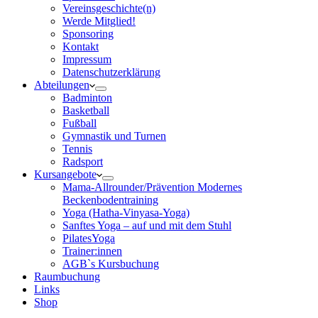
Vereinsgeschichte(n)
Werde Mitglied!
Sponsoring
Kontakt
Impressum
Datenschutzerklärung
Abteilungen
Badminton
Basketball
Fußball
Gymnastik und Turnen
Tennis
Radsport
Kursangebote
Mama-Allrounder/Prävention Modernes
Beckenbodentraining
Yoga (Hatha-Vinyasa-Yoga)
Sanftes Yoga – auf und mit dem Stuhl
PilatesYoga
Trainer:innen
AGB`s Kursbuchung
Raumbuchung
Links
Shop