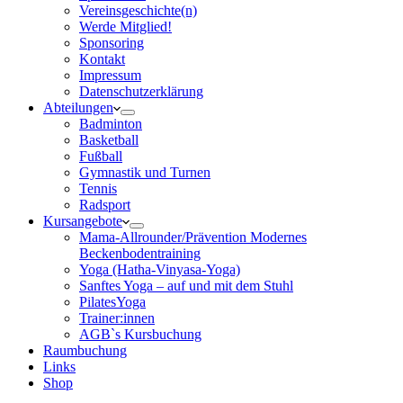
Vereinsgeschichte(n)
Werde Mitglied!
Sponsoring
Kontakt
Impressum
Datenschutzerklärung
Abteilungen
Badminton
Basketball
Fußball
Gymnastik und Turnen
Tennis
Radsport
Kursangebote
Mama-Allrounder/Prävention Modernes
Beckenbodentraining
Yoga (Hatha-Vinyasa-Yoga)
Sanftes Yoga – auf und mit dem Stuhl
PilatesYoga
Trainer:innen
AGB`s Kursbuchung
Raumbuchung
Links
Shop