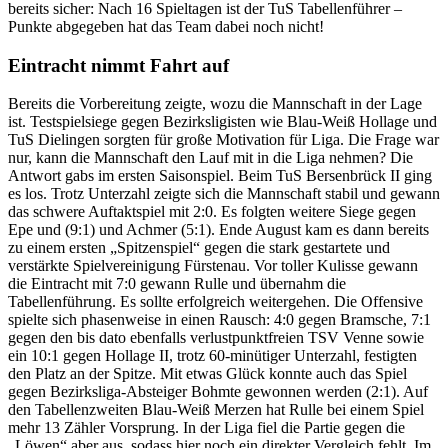
bereits sicher: Nach 16 Spieltagen ist der TuS Tabellenführer –
Punkte abgegeben hat das Team dabei noch nicht!
Eintracht nimmt Fahrt auf
Bereits die Vorbereitung zeigte, wozu die Mannschaft in der Lage
ist. Testspielsiege gegen Bezirksligisten wie Blau-Weiß Hollage und
TuS Dielingen sorgten für große Motivation für Liga. Die Frage war
nur, kann die Mannschaft den Lauf mit in die Liga nehmen? Die
Antwort gabs im ersten Saisonspiel. Beim TuS Bersenbrück II ging
es los. Trotz Unterzahl zeigte sich die Mannschaft stabil und gewann
das schwere Auftaktspiel mit 2:0. Es folgten weitere Siege gegen
Epe und (9:1) und Achmer (5:1). Ende August kam es dann bereits
zu einem ersten „Spitzenspiel“ gegen die stark gestartete und
verstärkte Spielvereinigung Fürstenau. Vor toller Kulisse gewann
die Eintracht mit 7:0 gewann Rulle und übernahm die
Tabellenführung. Es sollte erfolgreich weitergehen. Die Offensive
spielte sich phasenweise in einen Rausch: 4:0 gegen Bramsche, 7:1
gegen den bis dato ebenfalls verlustpunktfreien TSV Venne sowie
ein 10:1 gegen Hollage II, trotz 60-minütiger Unterzahl, festigten
den Platz an der Spitze. Mit etwas Glück konnte auch das Spiel
gegen Bezirksliga-Absteiger Bohmte gewonnen werden (2:1). Auf
den Tabellenzweiten Blau-Weiß Merzen hat Rulle bei einem Spiel
mehr 13 Zähler Vorsprung. In der Liga fiel die Partie gegen die
„Löwen“ aber aus, sodass hier noch ein direkter Vergleich fehlt. Im