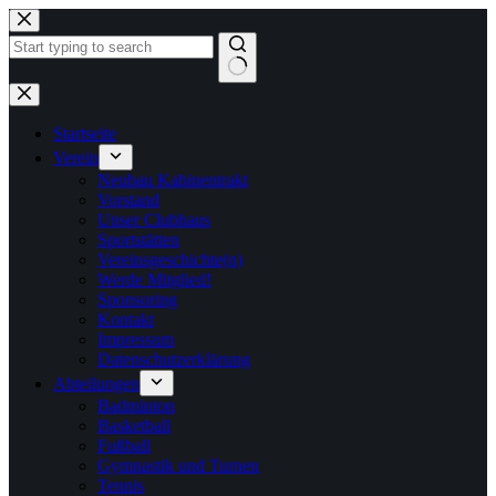
Zum
Inhalt
springen
Keine
Ergebnisse
Startseite
Verein
Neubau Kabinentrakt
Vorstand
Unser Clubhaus
Sportstätten
Vereinsgeschichte(n)
Werde Mitglied!
Sponsoring
Kontakt
Impressum
Datenschutzerklärung
Abteilungen
Badminton
Basketball
Fußball
Gymnastik und Turnen
Tennis