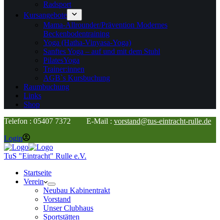
Radsport
Kursangebote
Mama-Allrounder/Prävention Modernes
Beckenbodentraining
Yoga (Hatha-Vinyasa-Yoga)
Sanftes Yoga – auf und mit dem Stuhl
PilatesYoga
Trainer:innen
AGB`s Kursbuchung
Raumbuchung
Links
Shop
Telefon : 05407 7372 E-Mail :
vorstand@tus-eintracht-rulle.de
Login
TuS "Eintracht" Rulle e.V.
Startseite
Verein
Neubau Kabinentrakt
Vorstand
Unser Clubhaus
Sportstätten