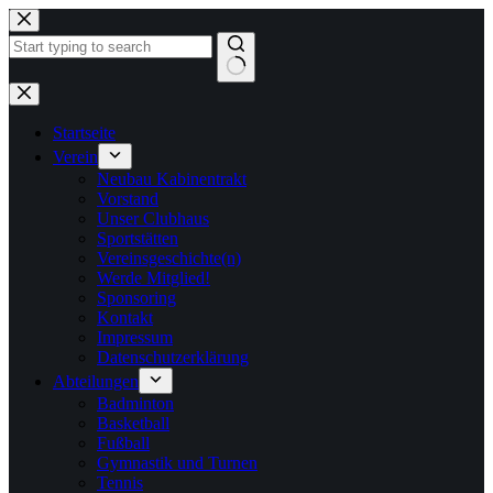
Zum
Inhalt
springen
Keine
Ergebnisse
Startseite
Verein
Neubau Kabinentrakt
Vorstand
Unser Clubhaus
Sportstätten
Vereinsgeschichte(n)
Werde Mitglied!
Sponsoring
Kontakt
Impressum
Datenschutzerklärung
Abteilungen
Badminton
Basketball
Fußball
Gymnastik und Turnen
Tennis