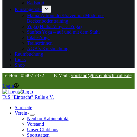
Radsport
Kursangebote
Mama-Allrounder/Prävention Modernes
Beckenbodentraining
Yoga (Hatha-Vinyasa-Yoga)
Sanftes Yoga – auf und mit dem Stuhl
PilatesYoga
Trainer:innen
AGB`s Kursbuchung
Raumbuchung
Links
Shop
Telefon : 05407 7372 E-Mail :
vorstand@tus-eintracht-rulle.de
Login
TuS "Eintracht" Rulle e.V.
Startseite
Verein
Neubau Kabinentrakt
Vorstand
Unser Clubhaus
Sportstätten