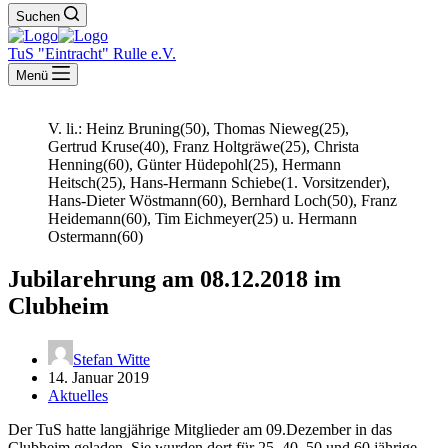
Suchen
TuS "Eintracht" Rulle e.V.
Menü
V. li.: Heinz Bruning(50), Thomas Nieweg(25),
Gertrud Kruse(40), Franz Holtgräwe(25), Christa
Henning(60), Günter Hüdepohl(25), Hermann
Heitsch(25), Hans-Hermann Schiebe(1. Vorsitzender),
Hans-Dieter Wöstmann(60), Bernhard Loch(50), Franz
Heidemann(60), Tim Eichmeyer(25) u. Hermann
Ostermann(60)
Jubilarehrung am 08.12.2018 im
Clubheim
Stefan Witte
14. Januar 2019
Aktuelles
Der TuS hatte langjährige Mitglieder am 09.Dezember in das
Clubheim geladen. Sie wurden dort für 25, 40, 50 und 60 jährige