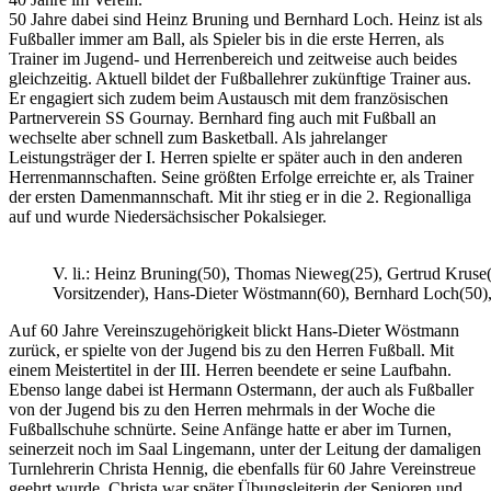
50 Jahre dabei sind Heinz Bruning und Bernhard Loch. Heinz ist als
Fußballer immer am Ball, als Spieler bis in die erste Herren, als
Trainer im Jugend- und Herrenbereich und zeitweise auch beides
gleichzeitig. Aktuell bildet der Fußballehrer zukünftige Trainer aus.
Er engagiert sich zudem beim Austausch mit dem französischen
Partnerverein SS Gournay. Bernhard fing auch mit Fußball an
wechselte aber schnell zum Basketball. Als jahrelanger
Leistungsträger der I. Herren spielte er später auch in den anderen
Herrenmannschaften. Seine größten Erfolge erreichte er, als Trainer
der ersten Damenmannschaft. Mit ihr stieg er in die 2. Regionalliga
auf und wurde Niedersächsischer Pokalsieger.
V. li.: Heinz Bruning(50), Thomas Nieweg(25), Gertrud Kruse
Vorsitzender), Hans-Dieter Wöstmann(60), Bernhard Loch(50
Auf 60 Jahre Vereinszugehörigkeit blickt Hans-Dieter Wöstmann
zurück, er spielte von der Jugend bis zu den Herren Fußball. Mit
einem Meistertitel in der III. Herren beendete er seine Laufbahn.
Ebenso lange dabei ist Hermann Ostermann, der auch als Fußballer
von der Jugend bis zu den Herren mehrmals in der Woche die
Fußballschuhe schnürte. Seine Anfänge hatte er aber im Turnen,
seinerzeit noch im Saal Lingemann, unter der Leitung der damaligen
Turnlehrerin Christa Hennig, die ebenfalls für 60 Jahre Vereinstreue
geehrt wurde. Christa war später Übungsleiterin der Senioren und