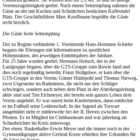
Vereinszugehörigkeit geehrt. Nach einem Sektempfang nahmen die
Gäste an der mit Kuchen und Schnittchen bestückten Kaffeetafel
Platz. Der Geschäftsführer Marc Knuffmann begrüßte die Gäste
recht herzlich.
Die Gäste beim Sektempfang
Der zu Beginn verhinderte 1. Vorsitzende Hans-Hermann Schiebe
begann die Ehrungen mit Informationen zu sportlichen
Höhepunkten, des jeweiligen Eintrittsjahres der Jubilare.
Für 25 Jahre wurden geehrt: Hermann Heitsch, der in der
Laufgruppe begann, über die GTS-Gruppe zum Bowle fand und
dies noch regelmäßig betreibt; Franz Holtgräwe, er kam über die
GTS-Gruppe in den Verein; Günter Hüdepohl und Thomas Nieweg,
zwei Urgesteine im Badminton, die nicht nur den Schläger
schwingen, sondern auch neben dem Platz in der Abteilungsleitung
aktiv sind und Tim Eichmeyer, der bereits sein ganzes Leben dem
Verein angehört. Er war zuerst beim Kinderturnen, dann entdeckte
er im Fußball seine Leidenschaft. In der Jugend als Torwart
ausgebildet steht er mittlerweile bei der II. Herren zwischen den
Pfosten. Er ist Mitglied im Clubhausteam und war jahrelang als
Schiedsrichter im Kreis unterwegs.
Der ehem. Basketballer Erwin Meyer und die immer noch in der
Gymnastikgruppe aktive Gertrud Kruse erhielten ihre Urkunden für
40 Jahre im Verein.