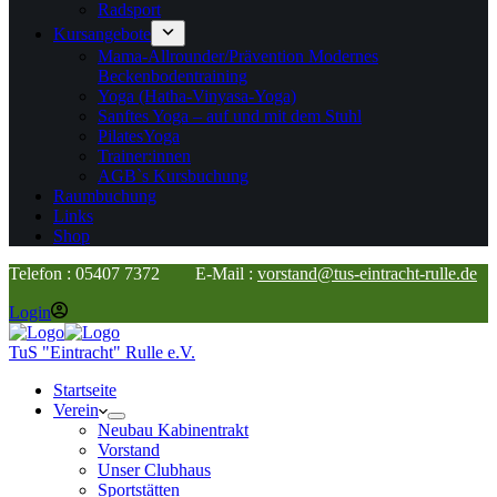
Radsport
Kursangebote
Mama-Allrounder/Prävention Modernes
Beckenbodentraining
Yoga (Hatha-Vinyasa-Yoga)
Sanftes Yoga – auf und mit dem Stuhl
PilatesYoga
Trainer:innen
AGB`s Kursbuchung
Raumbuchung
Links
Shop
Telefon : 05407 7372 E-Mail :
vorstand@tus-eintracht-rulle.de
Login
TuS "Eintracht" Rulle e.V.
Startseite
Verein
Neubau Kabinentrakt
Vorstand
Unser Clubhaus
Sportstätten