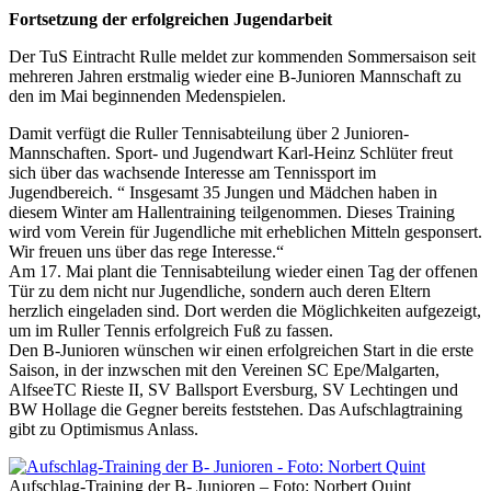
Fortsetzung der erfolgreichen Jugendarbeit
Der TuS Eintracht Rulle meldet zur kommenden Sommersaison seit
mehreren Jahren erstmalig wieder eine B-Junioren Mannschaft zu
den im Mai beginnenden Medenspielen.
Damit verfügt die Ruller Tennisabteilung über 2 Junioren-
Mannschaften. Sport- und Jugendwart Karl-Heinz Schlüter freut
sich über das wachsende Interesse am Tennissport im
Jugendbereich. “ Insgesamt 35 Jungen und Mädchen haben in
diesem Winter am Hallentraining teilgenommen. Dieses Training
wird vom Verein für Jugendliche mit erheblichen Mitteln gesponsert.
Wir freuen uns über das rege Interesse.“
Am 17. Mai plant die Tennisabteilung wieder einen Tag der offenen
Tür zu dem nicht nur Jugendliche, sondern auch deren Eltern
herzlich eingeladen sind. Dort werden die Möglichkeiten aufgezeigt,
um im Ruller Tennis erfolgreich Fuß zu fassen.
Den B-Junioren wünschen wir einen erfolgreichen Start in die erste
Saison, in der inzwschen mit den Vereinen SC Epe/Malgarten,
AlfseeTC Rieste II, SV Ballsport Eversburg, SV Lechtingen und
BW Hollage die Gegner bereits feststehen. Das Aufschlagtraining
gibt zu Optimismus Anlass.
Aufschlag-Training der B- Junioren – Foto: Norbert Quint