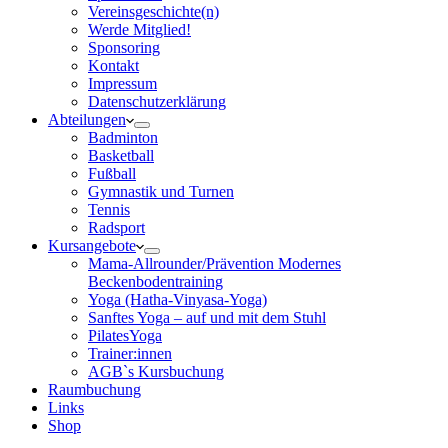
Vereinsgeschichte(n)
Werde Mitglied!
Sponsoring
Kontakt
Impressum
Datenschutzerklärung
Abteilungen
Badminton
Basketball
Fußball
Gymnastik und Turnen
Tennis
Radsport
Kursangebote
Mama-Allrounder/Prävention Modernes
Beckenbodentraining
Yoga (Hatha-Vinyasa-Yoga)
Sanftes Yoga – auf und mit dem Stuhl
PilatesYoga
Trainer:innen
AGB`s Kursbuchung
Raumbuchung
Links
Shop