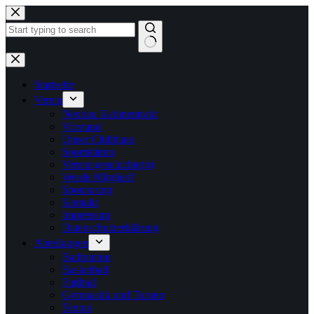
Zum
Inhalt
springen
Keine
Ergebnisse
Startseite
Verein
Neubau Kabinentrakt
Vorstand
Unser Clubhaus
Sportstätten
Vereinsgeschichte(n)
Werde Mitglied!
Sponsoring
Kontakt
Impressum
Datenschutzerklärung
Abteilungen
Badminton
Basketball
Fußball
Gymnastik und Turnen
Tennis