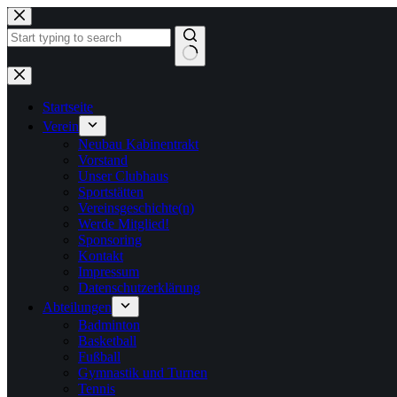
Zum
Inhalt
springen
Keine
Ergebnisse
Startseite
Verein
Neubau Kabinentrakt
Vorstand
Unser Clubhaus
Sportstätten
Vereinsgeschichte(n)
Werde Mitglied!
Sponsoring
Kontakt
Impressum
Datenschutzerklärung
Abteilungen
Badminton
Basketball
Fußball
Gymnastik und Turnen
Tennis