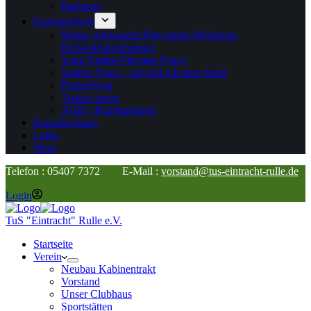
Radsport
Kursangebote
Mama-Allrounder/Prävention Modernes
Beckenbodentraining
Yoga (Hatha-Vinyasa-Yoga)
Sanftes Yoga – auf und mit dem Stuhl
PilatesYoga
Trainer:innen
AGB`s Kursbuchung
Raumbuchung
Links
Shop
Telefon : 05407 7372 E-Mail :
vorstand@tus-eintracht-rulle.de
Login
TuS "Eintracht" Rulle e.V.
Startseite
Verein
Neubau Kabinentrakt
Vorstand
Unser Clubhaus
Sportstätten