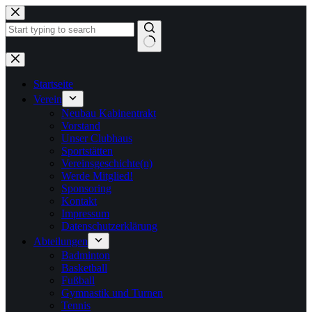
Zum
Inhalt
springen
Keine
Ergebnisse
Startseite
Verein
Neubau Kabinentrakt
Vorstand
Unser Clubhaus
Sportstätten
Vereinsgeschichte(n)
Werde Mitglied!
Sponsoring
Kontakt
Impressum
Datenschutzerklärung
Abteilungen
Badminton
Basketball
Fußball
Gymnastik und Turnen
Tennis