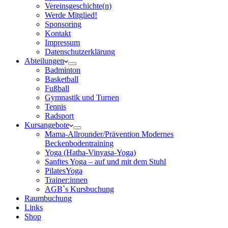
Vereinsgeschichte(n)
Werde Mitglied!
Sponsoring
Kontakt
Impressum
Datenschutzerklärung
Abteilungen
Badminton
Basketball
Fußball
Gymnastik und Turnen
Tennis
Radsport
Kursangebote
Mama-Allrounder/Prävention Modernes
Beckenbodentraining
Yoga (Hatha-Vinyasa-Yoga)
Sanftes Yoga – auf und mit dem Stuhl
PilatesYoga
Trainer:innen
AGB`s Kursbuchung
Raumbuchung
Links
Shop