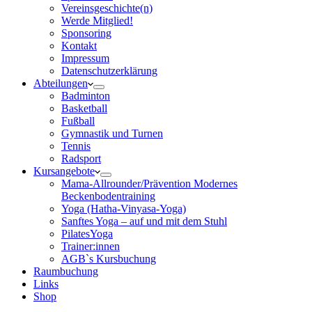
Vereinsgeschichte(n)
Werde Mitglied!
Sponsoring
Kontakt
Impressum
Datenschutzerklärung
Abteilungen
Badminton
Basketball
Fußball
Gymnastik und Turnen
Tennis
Radsport
Kursangebote
Mama-Allrounder/Prävention Modernes
Beckenbodentraining
Yoga (Hatha-Vinyasa-Yoga)
Sanftes Yoga – auf und mit dem Stuhl
PilatesYoga
Trainer:innen
AGB`s Kursbuchung
Raumbuchung
Links
Shop