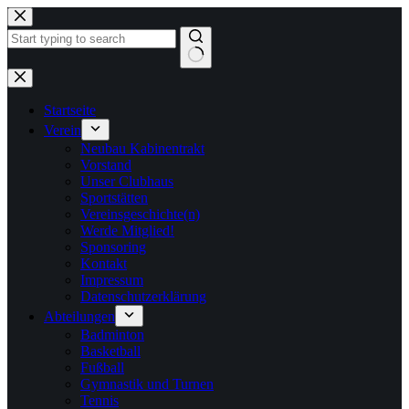
Zum
Inhalt
springen
Keine
Ergebnisse
Startseite
Verein
Neubau Kabinentrakt
Vorstand
Unser Clubhaus
Sportstätten
Vereinsgeschichte(n)
Werde Mitglied!
Sponsoring
Kontakt
Impressum
Datenschutzerklärung
Abteilungen
Badminton
Basketball
Fußball
Gymnastik und Turnen
Tennis