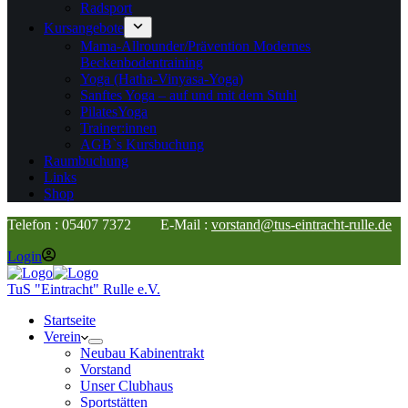
Radsport
Kursangebote
Mama-Allrounder/Prävention Modernes
Beckenbodentraining
Yoga (Hatha-Vinyasa-Yoga)
Sanftes Yoga – auf und mit dem Stuhl
PilatesYoga
Trainer:innen
AGB`s Kursbuchung
Raumbuchung
Links
Shop
Telefon : 05407 7372 E-Mail :
vorstand@tus-eintracht-rulle.de
Login
TuS "Eintracht" Rulle e.V.
Startseite
Verein
Neubau Kabinentrakt
Vorstand
Unser Clubhaus
Sportstätten