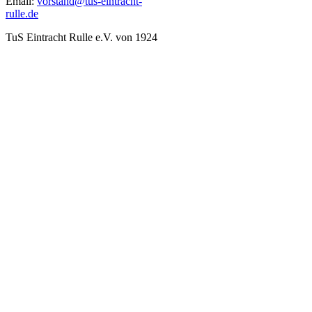
Email:
vorstand@tus-eintracht-
rulle.de
TuS Eintracht Rulle e.V. von 1924