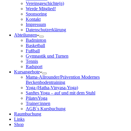
Vereinsgeschichte(n)
Werde Mitglied!
Sponsoring
Kontakt
Impressum
Datenschutzerklärung
Abteilungen
Badminton
Basketball
Fußball
Gymnastik und Turnen
Tennis
Radsport
Kursangebote
Mama-Allrounder/Prävention Modernes
Beckenbodentraining
Yoga (Hatha-Vinyasa-Yoga)
Sanftes Yoga – auf und mit dem Stuhl
PilatesYoga
Trainer:innen
AGB`s Kursbuchung
Raumbuchung
Links
Shop