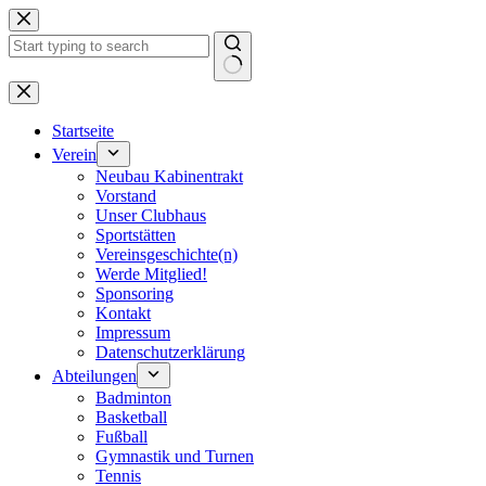
Zum
Inhalt
springen
Keine
Ergebnisse
Startseite
Verein
Neubau Kabinentrakt
Vorstand
Unser Clubhaus
Sportstätten
Vereinsgeschichte(n)
Werde Mitglied!
Sponsoring
Kontakt
Impressum
Datenschutzerklärung
Abteilungen
Badminton
Basketball
Fußball
Gymnastik und Turnen
Tennis