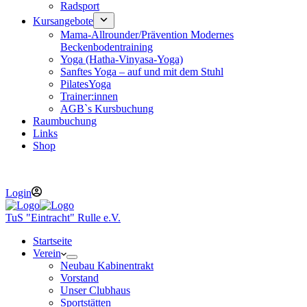
Radsport
Kursangebote
Mama-Allrounder/Prävention Modernes
Beckenbodentraining
Yoga (Hatha-Vinyasa-Yoga)
Sanftes Yoga – auf und mit dem Stuhl
PilatesYoga
Trainer:innen
AGB`s Kursbuchung
Raumbuchung
Links
Shop
Telefon : 05407 7372 E-Mail :
vorstand@tus-eintracht-rulle.de
Login
TuS "Eintracht" Rulle e.V.
Startseite
Verein
Neubau Kabinentrakt
Vorstand
Unser Clubhaus
Sportstätten