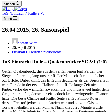
Suchen
TuS "Eintracht" Rulle e.V.
Menü
26.04.2015, 26. Saisonspiel
Stefan Witte
26. April 2015
Fussball I. Herren Spielberichte
TuS Eintracht Rulle – Quakenbrücker SC 5:1 (1:0)
Gegen Quakenbrück, die aus den vergangenen fünf Partien vier
Siege einfuhren, gelang unserer Ruller Mannschaft ein deutlicher
5:1-Erfolg. Dabei klingt das Ergebnis deutlicher als der Spielverlauf
war. Gerade in der ersten Halbzeit fand Rulle lange Zeit nicht in die
Partie, verlor die wichtigen Zweikämpfe und musste viel hinter dem
Gegner herlaufen, der seinerseits jedoch keine zwingenden Chancen
hatte. Die beste Chance auf Ruller Seite vergab Philipp Rotert,
dessen Freistoß jedoch zu unplatziert war und so vom Gäste-
Torwart gehalten werden konnte. Nach knapp 25 Minute wurde
Rulles Nachlässigkeit fast bestraft, als Soares im Strafraum gefoult