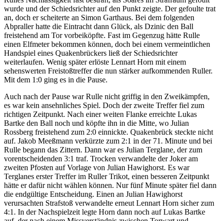
wurde und der Schiedsrichter auf den Punkt zeigte. Der gefoulte trat
an, doch er scheiterte an Simon Garthaus. Bei dem folgenden
Abpraller hatte die Eintracht dann Glück, als Dzinic den Ball
freistehend am Tor vorbeiköpfte. Fast im Gegenzug hätte Rulle
einen Elfmeter bekommen können, doch bei einem vermeintlichen
Handspiel eines Quakenbrückers ließ der Schiedsrichter
weiterlaufen. Wenig später erlöste Lennart Horn mit einem
sehenswerten Freistoßtreffer die nun stärker aufkommenden Ruller.
Mit dem 1:0 ging es in die Pause.
Auch nach der Pause war Rulle nicht griffig in den Zweikämpfen,
es war kein ansehnliches Spiel. Doch der zweite Treffer fiel zum
richtigen Zeitpunkt. Nach einer weiten Flanke erreichte Lukas
Bartke den Ball noch und köpfte ihn in die Mitte, wo Julian
Rossberg freistehend zum 2:0 einnickte. Quakenbrück steckte nicht
auf. Jakob Meeßmann verkürzte zum 2:1 in der 71. Minute und bei
Rulle begann das Zittern. Dann war es Julian Terglane, der zum
vorentscheidenden 3:1 traf. Trocken verwandelte der Joker am
zweiten Pfosten auf Vorlage von Julian Hawighorst. Es war
Terglanes erster Treffer im Ruller Trikot, einen besseren Zeitpunkt
hätte er dafür nicht wählen können. Nur fünf Minute später fiel dann
die endgültige Entscheidung. Einen an Julian Hawighorst
verursachten Strafstoß verwandelte erneut Lennart Horn sicher zum
4:1. In der Nachspielzeit legte Horn dann noch auf Lukas Bartke
auf, der nach einem Missverständnis zwischen Torwart und