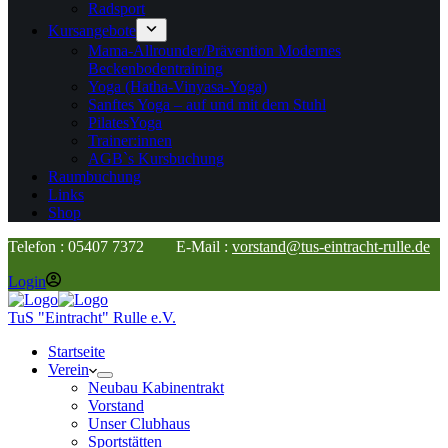
Radsport
Kursangebote
Mama-Allrounder/Prävention Modernes
Beckenbodentraining
Yoga (Hatha-Vinyasa-Yoga)
Sanftes Yoga – auf und mit dem Stuhl
PilatesYoga
Trainer:innen
AGB`s Kursbuchung
Raumbuchung
Links
Shop
Telefon : 05407 7372 E-Mail :
vorstand@tus-eintracht-rulle.de
Login
TuS "Eintracht" Rulle e.V.
Startseite
Verein
Neubau Kabinentrakt
Vorstand
Unser Clubhaus
Sportstätten