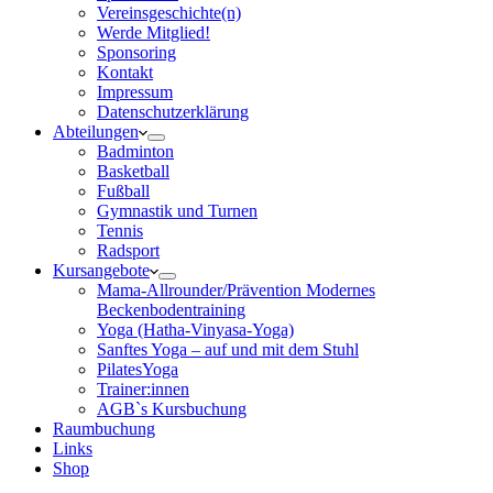
Vereinsgeschichte(n)
Werde Mitglied!
Sponsoring
Kontakt
Impressum
Datenschutzerklärung
Abteilungen
Badminton
Basketball
Fußball
Gymnastik und Turnen
Tennis
Radsport
Kursangebote
Mama-Allrounder/Prävention Modernes
Beckenbodentraining
Yoga (Hatha-Vinyasa-Yoga)
Sanftes Yoga – auf und mit dem Stuhl
PilatesYoga
Trainer:innen
AGB`s Kursbuchung
Raumbuchung
Links
Shop