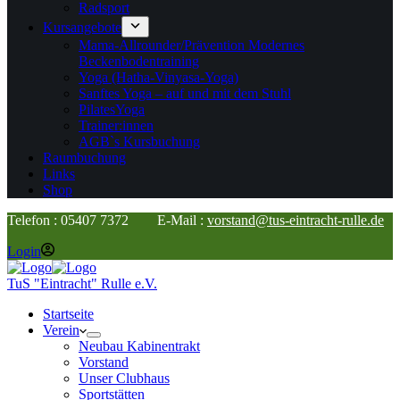
Radsport
Kursangebote
Mama-Allrounder/Prävention Modernes
Beckenbodentraining
Yoga (Hatha-Vinyasa-Yoga)
Sanftes Yoga – auf und mit dem Stuhl
PilatesYoga
Trainer:innen
AGB`s Kursbuchung
Raumbuchung
Links
Shop
Telefon : 05407 7372 E-Mail :
vorstand@tus-eintracht-rulle.de
Login
TuS "Eintracht" Rulle e.V.
Startseite
Verein
Neubau Kabinentrakt
Vorstand
Unser Clubhaus
Sportstätten