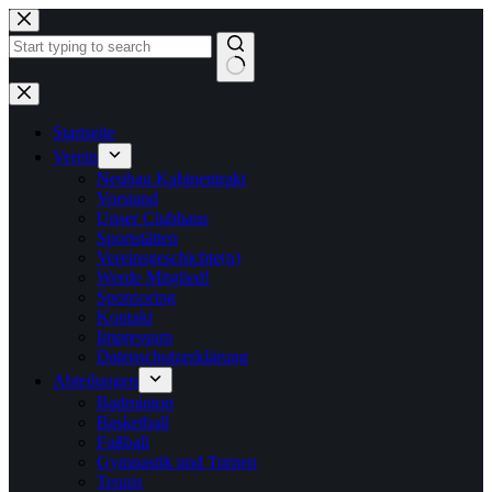
Zum
Inhalt
springen
Keine
Ergebnisse
Startseite
Verein
Neubau Kabinentrakt
Vorstand
Unser Clubhaus
Sportstätten
Vereinsgeschichte(n)
Werde Mitglied!
Sponsoring
Kontakt
Impressum
Datenschutzerklärung
Abteilungen
Badminton
Basketball
Fußball
Gymnastik und Turnen
Tennis