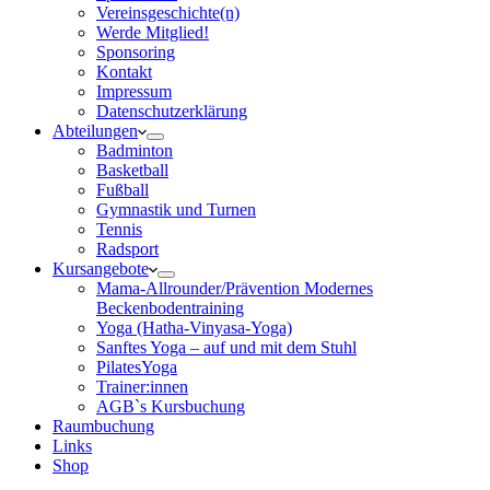
Vereinsgeschichte(n)
Werde Mitglied!
Sponsoring
Kontakt
Impressum
Datenschutzerklärung
Abteilungen
Badminton
Basketball
Fußball
Gymnastik und Turnen
Tennis
Radsport
Kursangebote
Mama-Allrounder/Prävention Modernes
Beckenbodentraining
Yoga (Hatha-Vinyasa-Yoga)
Sanftes Yoga – auf und mit dem Stuhl
PilatesYoga
Trainer:innen
AGB`s Kursbuchung
Raumbuchung
Links
Shop