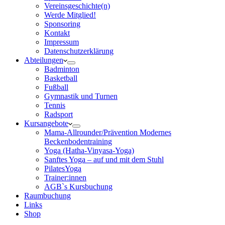
Vereinsgeschichte(n)
Werde Mitglied!
Sponsoring
Kontakt
Impressum
Datenschutzerklärung
Abteilungen
Badminton
Basketball
Fußball
Gymnastik und Turnen
Tennis
Radsport
Kursangebote
Mama-Allrounder/Prävention Modernes
Beckenbodentraining
Yoga (Hatha-Vinyasa-Yoga)
Sanftes Yoga – auf und mit dem Stuhl
PilatesYoga
Trainer:innen
AGB`s Kursbuchung
Raumbuchung
Links
Shop