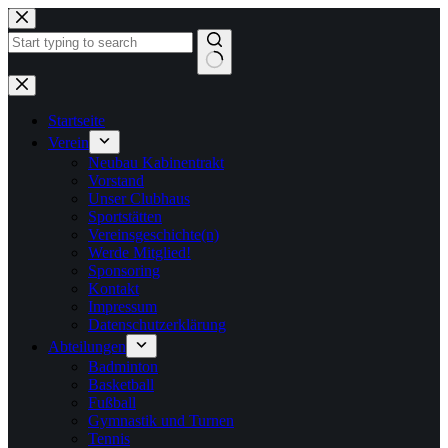
Zum
Inhalt
springen
Keine
Ergebnisse
Startseite
Verein
Neubau Kabinentrakt
Vorstand
Unser Clubhaus
Sportstätten
Vereinsgeschichte(n)
Werde Mitglied!
Sponsoring
Kontakt
Impressum
Datenschutzerklärung
Abteilungen
Badminton
Basketball
Fußball
Gymnastik und Turnen
Tennis