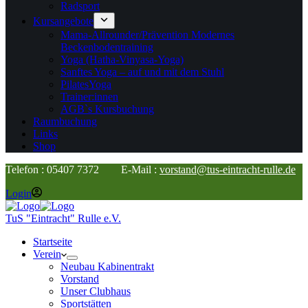
Radsport
Kursangebote
Mama-Allrounder/Prävention Modernes
Beckenbodentraining
Yoga (Hatha-Vinyasa-Yoga)
Sanftes Yoga – auf und mit dem Stuhl
PilatesYoga
Trainer:innen
AGB`s Kursbuchung
Raumbuchung
Links
Shop
Telefon : 05407 7372 E-Mail :
vorstand@tus-eintracht-rulle.de
Login
TuS "Eintracht" Rulle e.V.
Startseite
Verein
Neubau Kabinentrakt
Vorstand
Unser Clubhaus
Sportstätten